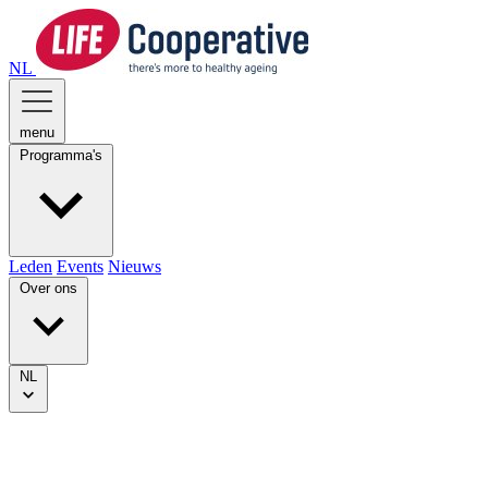
NL
menu
Programma's
Leden
Events
Nieuws
Over ons
NL