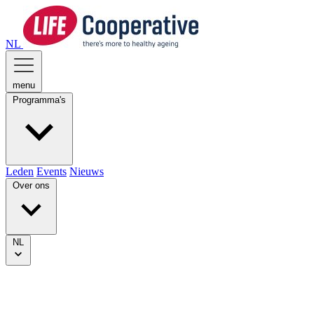
NL
menu
Programma's
Leden
Events
Nieuws
Over ons
NL