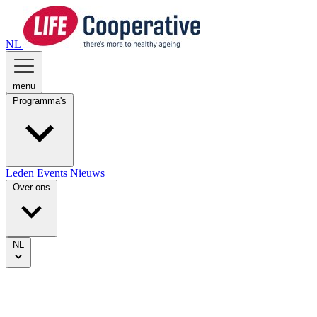
NL
menu
Programma's
Leden
Events
Nieuws
Over ons
NL