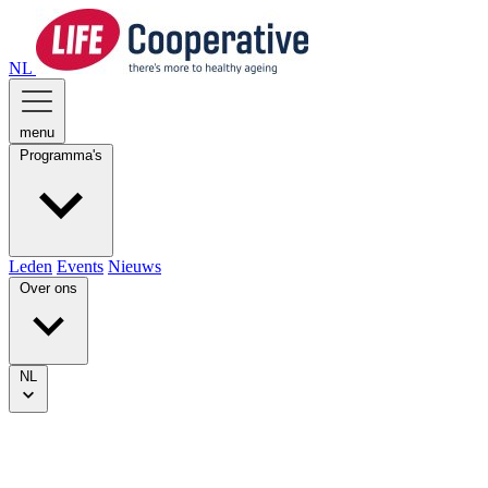
NL
menu
Programma's
Leden
Events
Nieuws
Over ons
NL